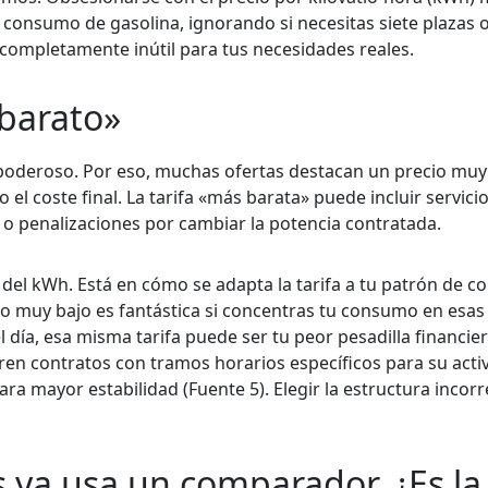
 consumo de gasolina, ignorando si necesitas siete plazas 
completamente inútil para tus necesidades reales.
barato»
 poderoso. Por eso, muchas ofertas destacan un precio muy
l coste final. La tarifa «más barata» puede incluir servici
o penalizaciones por cambiar la potencia contratada.
o del kWh. Está en cómo se adapta la tarifa a tu patrón de 
no muy bajo es fantástica si concentras tu consumo en esas
l día, esa misma tarifa puede ser tu peor pesadilla financi
eren contratos con tramos horarios específicos para su acti
ra mayor estabilidad (Fuente 5). Elegir la estructura incorr
 ya usa un comparador. ¿Es la