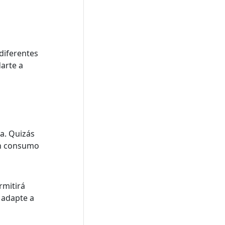
diferentes
darte a
ia. Quizás
 un consumo
rmitirá
e adapte a