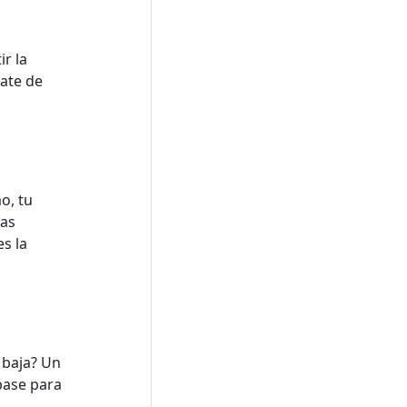
ir la
ate de
o, tu
mas
s la
 baja? Un
base para