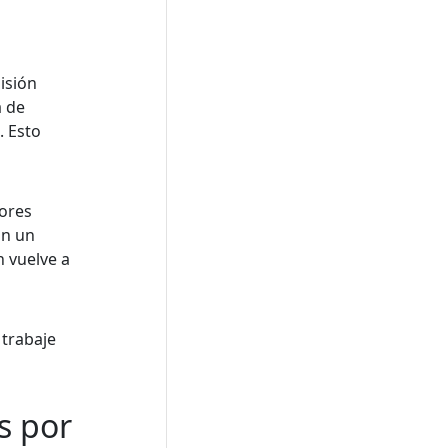
isión
a de
. Esto
ores
an un
n vuelve a
 trabaje
s por