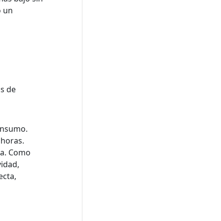
o un
os de
consumo.
 horas.
era. Como
vidad,
ecta,