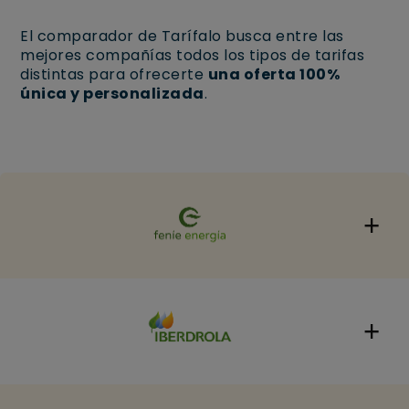
El comparador de Tarífalo busca entre las
mejores compañías todos los tipos de tarifas
distintas para ofrecerte
una oferta 100%
única y personalizada
.
En Feníe Energía, cada cliente cuenta con un
agente energético dedicado, que no solo gestiona
tus contratos, sino que también se convierte en tu
asesor personal de energía. Este experto te
ayudará a elegir las tarifas medida que mejor se