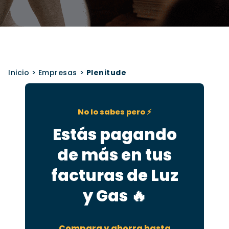
Inicio
>
Empresas
>
Plenitude
No lo sabes pero ⚡️
Estás pagando
de más en tus
facturas de Luz
y Gas 🔥
Compara y ahorra hasta