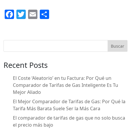
F
T
E
C
a
w
m
o
c
itt
ai
m
e
er
l
p
Buscar
b
ar
o
ti
Recent Posts
o
r
k
El Coste ‘Aleatorio’ en tu Factura: Por Qué un
Comparador de Tarifas de Gas Inteligente Es Tu
Mejor Aliado
El Mejor Comparador de Tarifas de Gas: Por Qué la
Tarifa Más Barata Suele Ser la Más Cara
El comparador de tarifas de gas que no solo busca
el precio más bajo