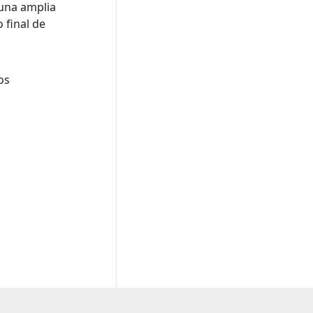
 una amplia
 final de
os