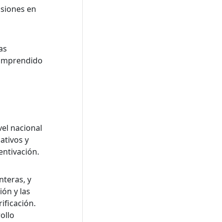
usiones en
as
comprendido
vel nacional
ativos y
entivación.
nteras, y
ión y las
ificación.
ollo