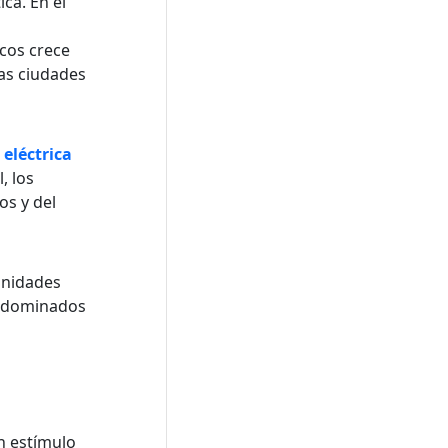
ca. En el
icos crece
as ciudades
 eléctrica
, los
os y del
tunidades
os dominados
n estímulo