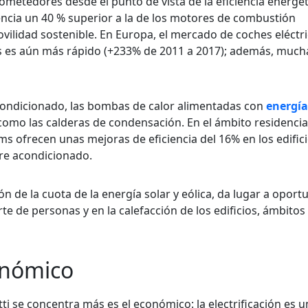
ometedores desde el punto de vista de la eficiencia energéti
iencia un 40 % superior a la de los motores de combustión
ilidad sostenible. En Europa, el mercado de coches eléctr
das es aún más rápido (+233% de 2011 a 2017); además, much
e acondicionado, las bombas de calor alimentadas con
energía
como las calderas de condensación. En el ámbito residencial
frecen unas mejoras de eficiencia del 16% en los edifici
ire acondicionado.
ión de la cuota de la energía solar y eólica, da lugar a opor
porte de personas y en la calefacción de los edificios, ámbit
onómico
i se concentra más es el económico: la electrificación es u