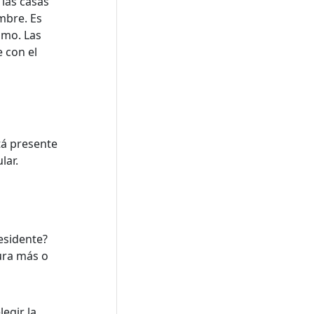
 las casas
ombre. Es
smo. Las
e con el
tá presente
lar.
residente?
tura más o
legir la