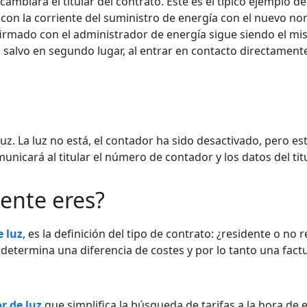
, cambiará el titular del contrato. Este es el típico ejemplo de
e con la corriente del suministro de energía con el nuevo n
irmado con el administrador de energía sigue siendo el mi
, salvo en segundo lugar, al entrar en contacto directament
uz. La luz no está, el contador ha sido desactivado, pero es
nicará al titular el número de contador y los datos del titu
iente eres?
e luz
, es la definición del tipo de contrato: ¿residente o no 
o determina una diferencia de costes y por lo tanto una fac
 de luz
que simplifica la búsqueda de tarifas a la hora de e