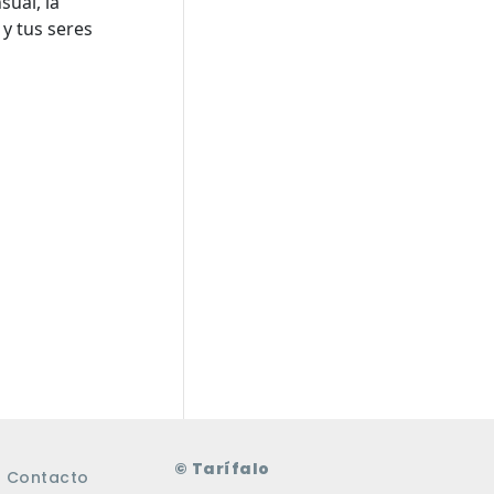
sual, la
 y tus seres
© Tarífalo
Contacto