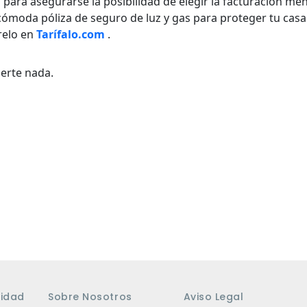
para asegurarse la posibilidad de elegir la facturación men
 cómoda póliza de seguro de luz y gas para proteger tu casa
relo en
Tarífalo.com
.
erte nada.
cidad
Sobre Nosotros
Aviso Legal