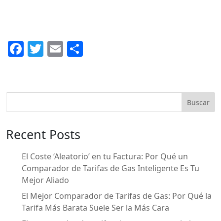
F
T
E
C
a
w
m
o
c
itt
ai
m
e
er
l
p
Buscar
b
ar
o
ti
Recent Posts
o
r
k
El Coste ‘Aleatorio’ en tu Factura: Por Qué un
Comparador de Tarifas de Gas Inteligente Es Tu
Mejor Aliado
El Mejor Comparador de Tarifas de Gas: Por Qué la
Tarifa Más Barata Suele Ser la Más Cara