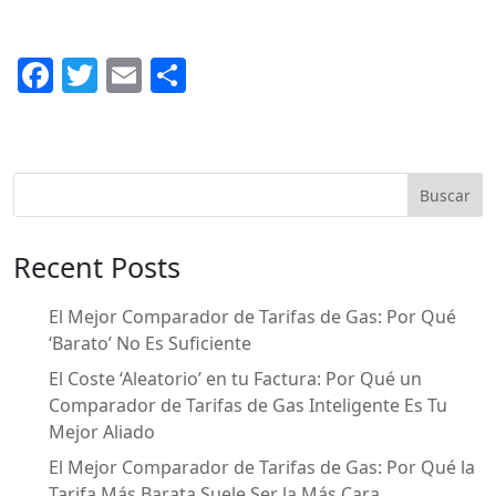
F
T
E
C
a
w
m
o
c
itt
ai
m
e
er
l
p
Buscar
b
ar
o
ti
Recent Posts
o
r
k
El Mejor Comparador de Tarifas de Gas: Por Qué
‘Barato’ No Es Suficiente
El Coste ‘Aleatorio’ en tu Factura: Por Qué un
Comparador de Tarifas de Gas Inteligente Es Tu
Mejor Aliado
El Mejor Comparador de Tarifas de Gas: Por Qué la
Tarifa Más Barata Suele Ser la Más Cara