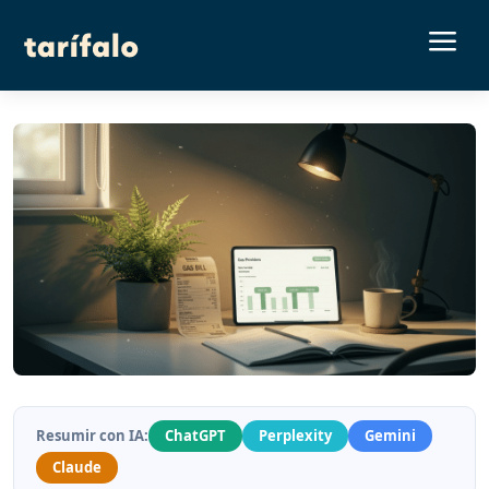
a
Resumir con IA:
ChatGPT
Perplexity
Gemini
Claude