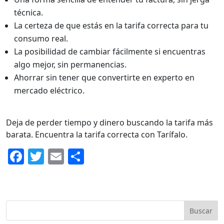
técnica.
La certeza de que estás en la tarifa correcta para tu
consumo real.
La posibilidad de cambiar fácilmente si encuentras
algo mejor, sin permanencias.
Ahorrar sin tener que convertirte en experto en
mercado eléctrico.
Deja de perder tiempo y dinero buscando la tarifa más
barata. Encuentra la tarifa correcta con Tarífalo.
F
T
E
C
a
w
m
o
c
itt
ai
m
e
er
l
p
Buscar
b
ar