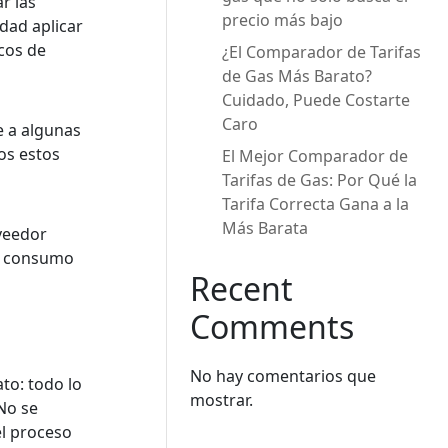
r las
precio más bajo
dad aplicar
cos de
¿El Comparador de Tarifas
de Gas Más Barato?
Cuidado, Puede Costarte
Caro
e a algunas
os estos
El Mejor Comparador de
Tarifas de Gas: Por Qué la
Tarifa Correcta Gana a la
Más Barata
veedor
de consumo
Recent
Comments
No hay comentarios que
ato: todo lo
mostrar.
 No se
el proceso