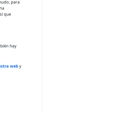
nudo, para
una
sí que
mbién hay
stra web
y