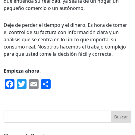
que entienda su realidad, ya sea la de un hogar, un
pequeño comercio o un autónomo.
Deje de perder el tiempo y el dinero. Es hora de tomar
el control de su factura con información clara y un
análisis que se centra en lo único que importa: su
consumo real. Nosotros hacemos el trabajo complejo
para que usted tome la decisión fácil y correcta.
Empieza ahora
.
F
T
E
C
a
w
m
o
c
itt
ai
m
e
er
l
p
Buscar
b
ar
o
ti