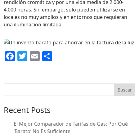
rendición cromática y por una vida media de 2.000-
4.000 horas. Sin embargo, solo pueden utilizarse en
locales no muy amplios y en entornos que requieran
una iluminación limitada.
F
T
E
C
a
w
m
o
c
itt
ai
m
e
er
l
p
Buscar
b
ar
o
ti
Recent Posts
o
r
k
El Mejor Comparador de Tarifas de Gas: Por Qué
‘Barato’ No Es Suficiente