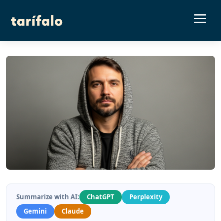
a
Summarize with AI:
ChatGPT
Perplexity
Gemini
Claude