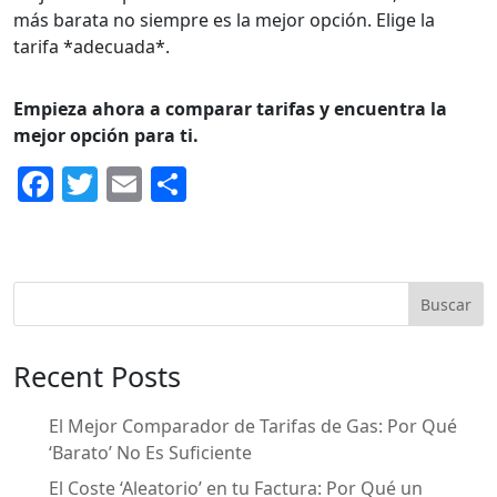
más barata no siempre es la mejor opción. Elige la
tarifa *adecuada*.
Empieza ahora a comparar tarifas y encuentra la
mejor opción para ti.
F
T
E
C
a
w
m
o
c
itt
ai
m
e
er
l
p
Buscar
b
ar
o
ti
Recent Posts
o
r
k
El Mejor Comparador de Tarifas de Gas: Por Qué
‘Barato’ No Es Suficiente
El Coste ‘Aleatorio’ en tu Factura: Por Qué un