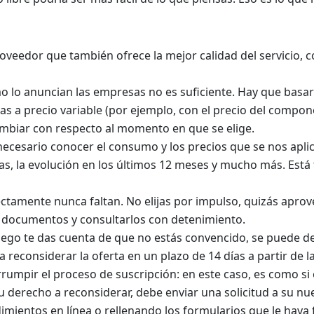
 proveedor que también ofrece la mejor calidad del servicio, 
omo lo anuncian las empresas no es suficiente. Hay que basa
s a precio variable (por ejemplo, con el precio del compo
mbiar con respecto al momento en que se elige.
necesario conocer el consumo y los precios que se nos apli
as, la evolución en los últimos 12 meses y mucho más. Está 
rectamente nunca faltan. No elijas por impulso, quizás apr
os documentos y consultarlos con detenimiento.
uego te das cuenta de que no estás convencido, se puede d
 reconsiderar la oferta en un plazo de 14 días a partir de l
umpir el proceso de suscripción: en este caso, es como si 
 derecho a reconsiderar, debe enviar una solicitud a su nu
mientos en línea o rellenando los formularios que le haya f