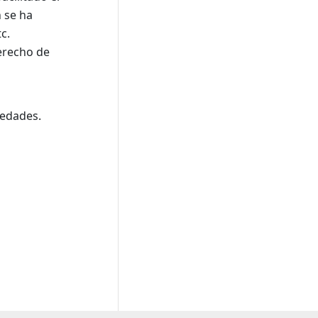
 se ha
c.
derecho de
vedades.