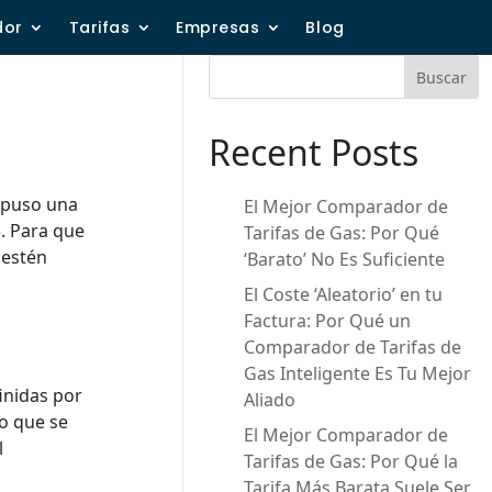
dor
Tarifas
Empresas
Blog
Buscar
Recent Posts
ospuso una
El Mejor Comparador de
3. Para que
Tarifas de Gas: Por Qué
 estén
‘Barato’ No Es Suficiente
El Coste ‘Aleatorio’ en tu
Factura: Por Qué un
Comparador de Tarifas de
Gas Inteligente Es Tu Mejor
inidas por
Aliado
lo que se
El Mejor Comparador de
l
Tarifas de Gas: Por Qué la
Tarifa Más Barata Suele Ser