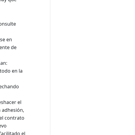
consulte
rse en
nente de
can:
todo en la
ovechando
eshacer el
a adhesión,
el contrato
evo
acilitado el