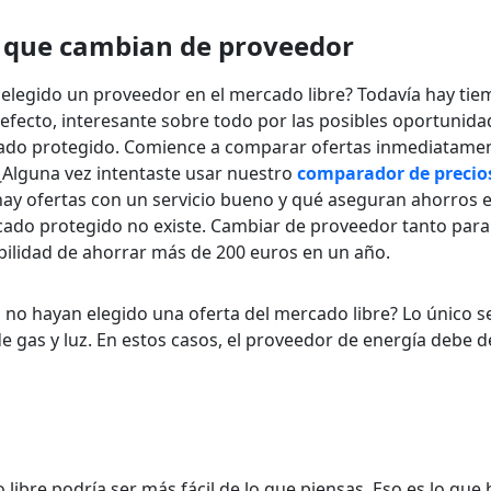
s que cambian de proveedor
 elegido un proveedor en el mercado libre? Todavía hay ti
n efecto, interesante sobre todo por las posibles oportunid
cado protegido. Comience a comparar ofertas inmediatamen
¿Alguna vez intentaste usar nuestro
comparador de precio
 hay ofertas con un servicio bueno y qué aseguran ahorros e
cado protegido no existe. Cambiar de proveedor tanto para 
bilidad de ahorrar más de 200 euros en un año.
 no hayan elegido una oferta del mercado libre? Lo único s
e gas y luz. En estos casos, el proveedor de energía debe d
libre podría ser más fácil de lo que piensas. Eso es lo que