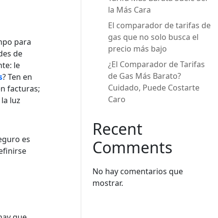
la Más Cara
El comparador de tarifas de
gas que no solo busca el
empo para
precio más bajo
ades de
¿El Comparador de Tarifas
te: le
de Gas Más Barato?
s
? Ten en
Cuidado, Puede Costarte
n facturas;
Caro
la luz
Recent
eguro es
Comments
efinirse
No hay comentarios que
mostrar.
 hay que