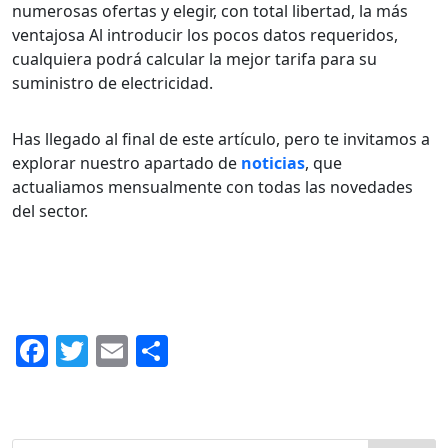
numerosas ofertas y elegir, con total libertad, la más
ventajosa Al introducir los pocos datos requeridos,
cualquiera podrá calcular la mejor tarifa para su
suministro de electricidad.
Has llegado al final de este artículo, pero te invitamos a
explorar nuestro apartado de
noticias
, que
actualiamos mensualmente con todas las novedades
del sector.
F
T
E
C
a
w
m
o
c
itt
ai
m
e
er
l
p