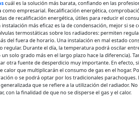
as
cuál es la solución más barata, confiando en las profesio
ca como empresarial. Recalificación energética, comprobaci
as de recalificación energética, útiles para reducir el con
. La instalación más eficaz es la de condensación, mejor si se
álvulas termostáticas sobre los radiadores: permiten regular
emás del fuera de horario. Una instalación en mal estado c
 regular. Durante el día, la temperatura podrá oscilar entre
 un solo grado más en el largo plazo hace la diferencia). T
tar otra fuente de desperdicio muy importante. En efecto, s
e calor que multiplicarán el consumo de gas en el hogar. P
ción o se podrá optar por los tradicionales parachoques. 
eneralizada que se refiere a la utilización del radiador. No
con la finalidad de que no se disperse el gas y el calor.