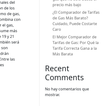
nales del
precio más bajo
ón de los
¿El Comparador de Tarifas
sumo de gas,
de Gas Más Barato?
 combina con
Cuidado, Puede Costarte
 el gas,
Caro
onsume más
 19 y 21
El Mejor Comparador de
ambién será
Tarifas de Gas: Por Qué la
i son
Tarifa Correcta Gana a la
odrán
Más Barata
Entre las
 es
Recent
Comments
No hay comentarios que
mostrar.