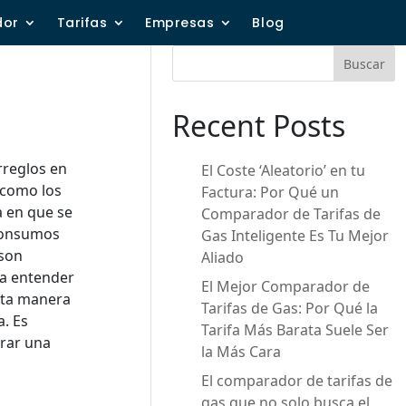
dor
Tarifas
Empresas
Blog
Buscar
Recent Posts
rreglos en
El Coste ‘Aleatorio’ en tu
 como los
Factura: Por Qué un
a en que se
Comparador de Tarifas de
 consumos
Gas Inteligente Es Tu Mejor
 son
Aliado
ara entender
El Mejor Comparador de
esta manera
Tarifas de Gas: Por Qué la
. Es
Tarifa Más Barata Suele Ser
trar una
la Más Cara
El comparador de tarifas de
gas que no solo busca el