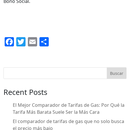
Bono Social.
F
T
E
C
a
w
m
o
c
itt
ai
m
e
er
l
p
Buscar
b
ar
o
ti
Recent Posts
o
r
k
El Mejor Comparador de Tarifas de Gas: Por Qué la
Tarifa Más Barata Suele Ser la Más Cara
El comparador de tarifas de gas que no solo busca
el precio más bajo