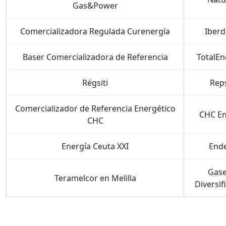
Gas&Power
Comercializadora Regulada Curenergía
Iberd
Baser Comercializadora de Referencia
TotalEn
Régsiti
Rep
Comercializador de Referencia Energético
CHC En
CHC
Energía Ceuta XXI
End
Gase
Teramelcor en Melilla
Diversif