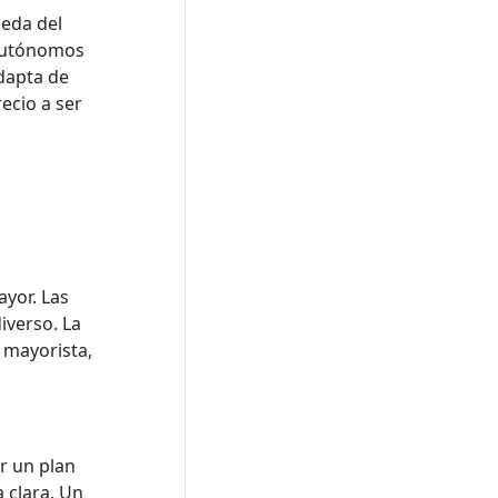
ueda del
 autónomos
dapta de
ecio a ser
yor. Las
iverso. La
o mayorista,
r un plan
a clara. Un