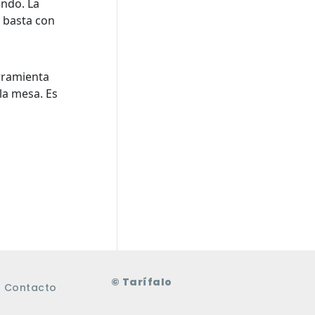
ando. La
 basta con
rramienta
la mesa. Es
© Tarífalo
Contacto