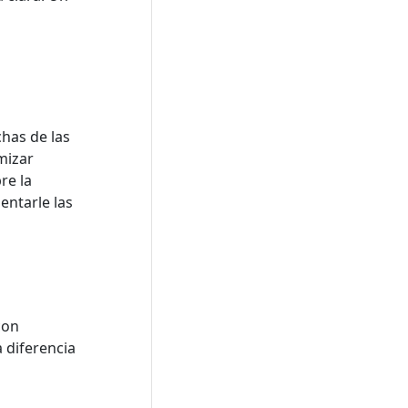
chas de las
mizar
re la
entarle las
con
 diferencia