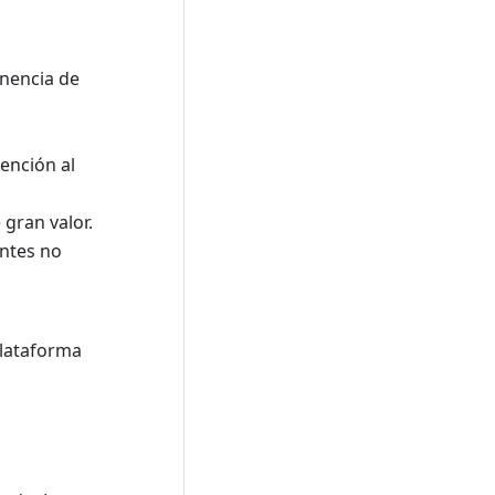
anencia de
ención al
 gran valor.
antes no
plataforma